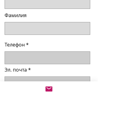
Фамилия
Телефон
Эл. почта
Выберите позицию (₴)
*
курс Базовый - ₴1500
курс Интенсив - ₴5000
Перейти к оплате